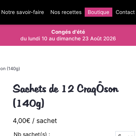
Notre savoir-faire
Nos recettes
Boutique
Contact
Congés d'été
du lundi 10 au dimanche 23 Août 2026
on (140g)
Sachets de 12 CraqÔson
(140g)
4,00
€
sachet