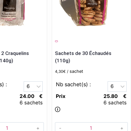
2 Craquelins
Sachets de 30 Échaudés
140g)
(110g)
sachet
4,30
€
24.00
€
Prix
25.80
€
6 sachets
6 sachets