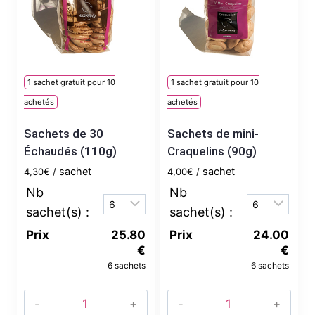
1 sachet gratuit pour 10
1 sachet gratuit pour 10
achetés
achetés
Sachets de 30
Sachets de mini-
Échaudés (110g)
Craquelins (90g)
sachet
sachet
4,30
€
4,00
€
Prix
25.80
Prix
24.00
€
€
6 sachets
6 sachets