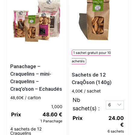
1 sachet gratuit pour 10
achetés
Panachage –
Craquelins – mini-
Sachets de 12
Craquelins –
CraqÔson (140g)
Craq’o’son – Echaudés
sachet
4,00
€
carton
48,60
€
1,000
Prix
48.60
€
Prix
24.00
1 Panachage
€
4 sachets de 12
6 sachets
Craquelins